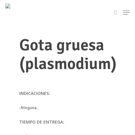
Skip
Men
to
search
main
content
Gota gruesa
(plasmodium)
INDICACIONES:
-Ninguna.
TIEMPO DE ENTREGA: