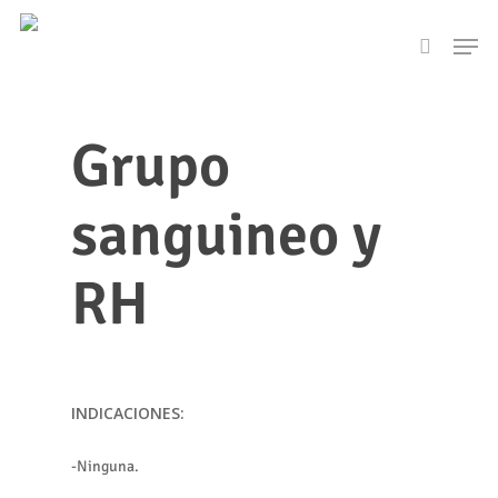
Skip
Men
to
search
main
content
Grupo
sanguineo y
RH
INDICACIONES:
-Ninguna.