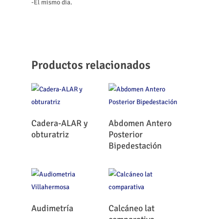
-El mismo día.
Productos relacionados
Leer Más
Leer Más
Cadera-ALAR y
Abdomen Antero
obturatriz
Posterior
Bipedestación
Leer Más
Leer Más
Audimetría
Calcáneo lat