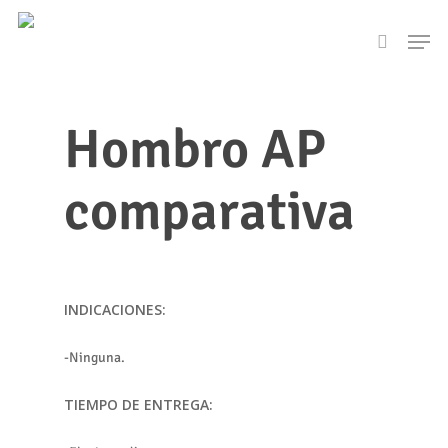
Skip
Men
to
search
main
content
Hombro AP
comparativa
INDICACIONES:
-Ninguna.
TIEMPO DE ENTREGA: