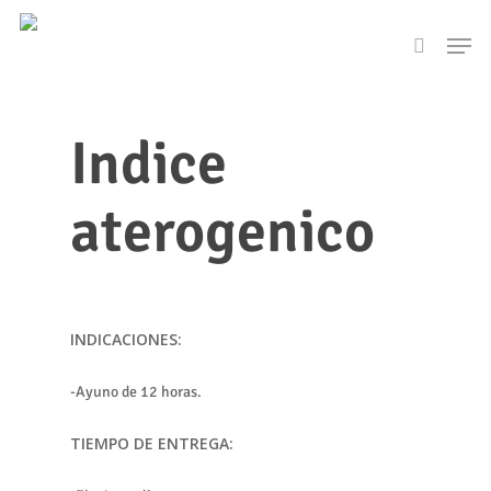
Skip
Men
to
search
main
content
Indice
aterogenico
INDICACIONES:
-Ayuno de 12 horas.
TIEMPO DE ENTREGA: