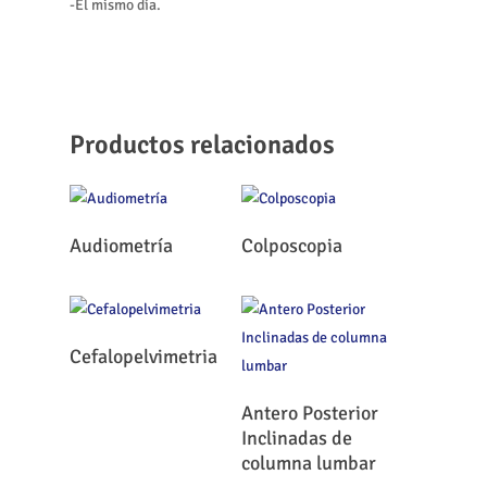
-El mismo día.
Productos relacionados
Leer Más
Leer Más
Audiometría
Colposcopia
Leer Más
Cefalopelvimetria
Leer Más
Antero Posterior
Inclinadas de
columna lumbar