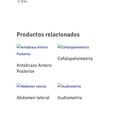
-2 días.
Productos relacionados
Leer Más
Cefalopelvimetria
Leer Más
Antebrazo Antero
Posterior
Leer Más
Leer Más
Abdomen lateral
Audiometría