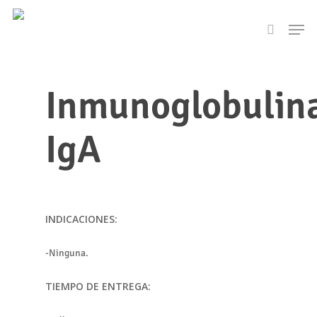
Skip
Men
to
search
main
content
Inmunoglobulin
IgA
INDICACIONES:
-Ninguna.
TIEMPO DE ENTREGA: