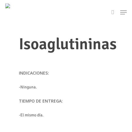
Skip
Men
to
search
main
content
Isoaglutininas
INDICACIONES:
-Ninguna.
TIEMPO DE ENTREGA:
-El mismo día.