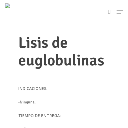
Skip
Men
to
search
main
content
Lisis de
euglobulinas
INDICACIONES:
-Ninguna.
TIEMPO DE ENTREGA: