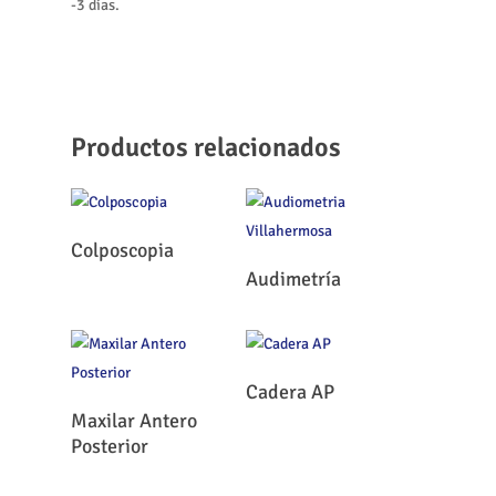
-3 días.
Productos relacionados
Leer Más
Colposcopia
Leer Más
Audimetría
Leer Más
Cadera AP
Leer Más
Maxilar Antero
Posterior