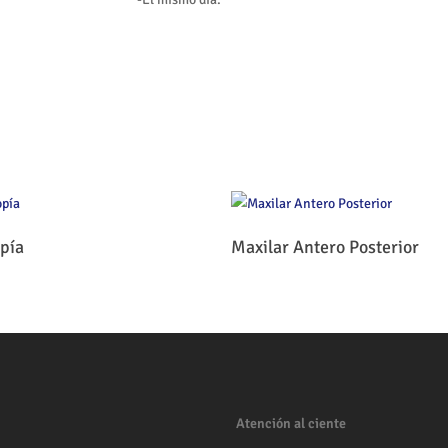
Leer Más
Leer Más
pía
Maxilar Antero Posterior
Atención al ciente