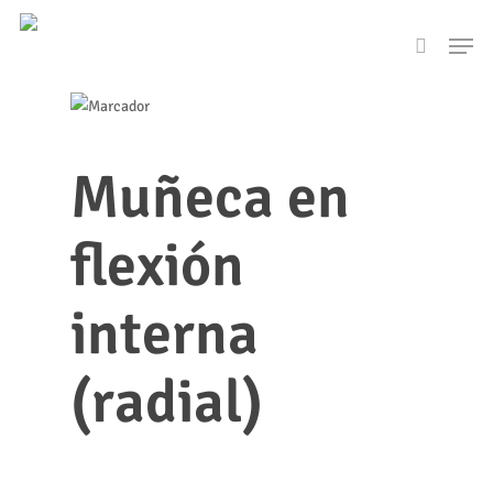
Skip
Men
to
search
main
content
Muñeca en
flexión
interna
(radial)