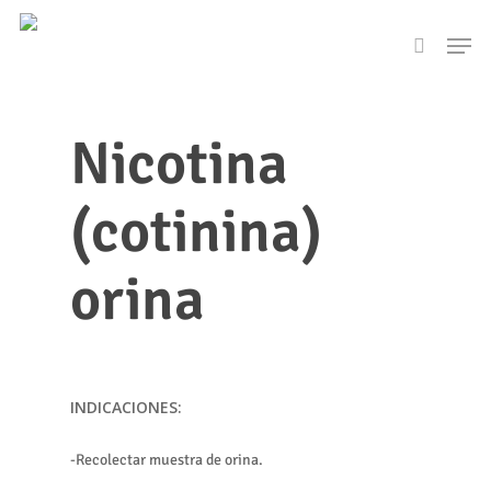
Skip
Men
to
search
main
content
Nicotina
(cotinina)
orina
INDICACIONES:
-Recolectar muestra de orina.