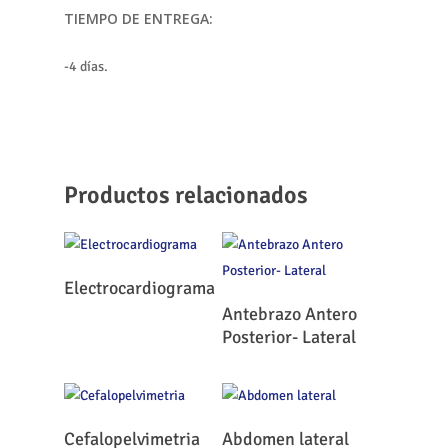
TIEMPO DE ENTREGA:
-4 días.
Productos relacionados
Leer Más
Electrocardiograma
Leer Más
Antebrazo Antero
Posterior- Lateral
Leer Más
Leer Más
Cefalopelvimetria
Abdomen lateral