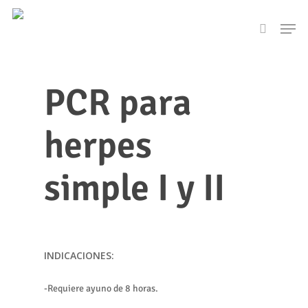
Skip
Men
to
search
main
content
PCR para
herpes
simple I y II
INDICACIONES:
-Requiere ayuno de 8 horas.