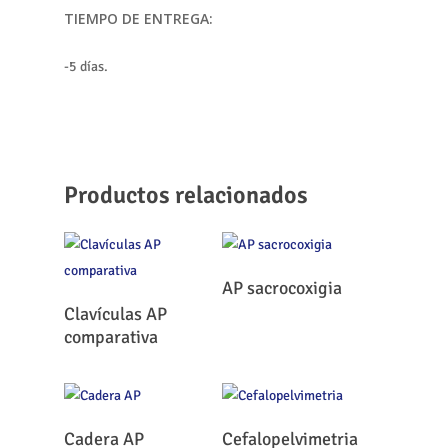
TIEMPO DE ENTREGA:
-5 días.
Productos relacionados
Leer Más
AP sacrocoxigia
Leer Más
Clavículas AP
comparativa
Leer Más
Leer Más
Cadera AP
Cefalopelvimetria