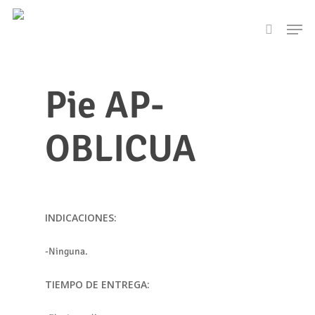
Skip
Men
to
search
main
content
Pie AP-
OBLICUA
INDICACIONES:
-Ninguna.
TIEMPO DE ENTREGA: