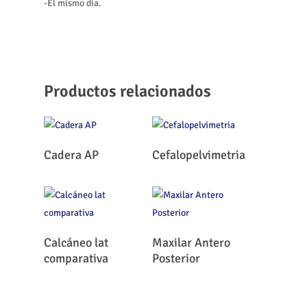
-El mismo día.
Productos relacionados
Leer Más
Leer Más
Cadera AP
Cefalopelvimetria
Leer Más
Leer Más
Calcáneo lat
Maxilar Antero
comparativa
Posterior