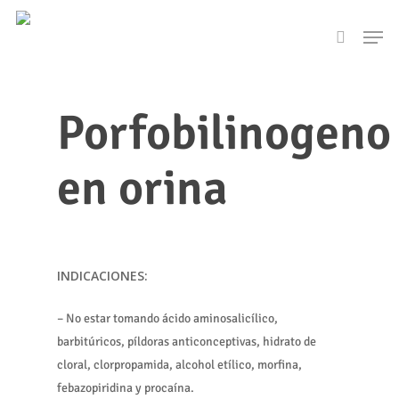
Skip
Men
to
search
main
content
Porfobilinogeno
en orina
INDICACIONES:
– No estar tomando ácido aminosalicílico,
barbitúricos, píldoras anticonceptivas, hidrato de
cloral, clorpropamida, alcohol etílico, morfina,
febazopiridina y procaína.