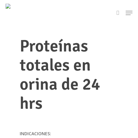
Skip
Men
to
search
main
content
Proteínas
totales en
orina de 24
hrs
INDICACIONES: