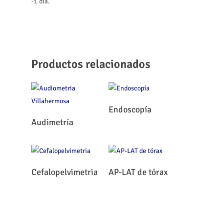
-1 día.
Productos relacionados
Leer Más
Endoscopía
Leer Más
Audimetría
Leer Más
Leer Más
Cefalopelvimetria
AP-LAT de tórax