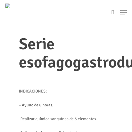
Skip
Men
to
search
main
content
Serie
esofagogastrod
INDICACIONES:
– Ayuno de 8 horas.
-Realizar química sanguínea de 3 elementos.