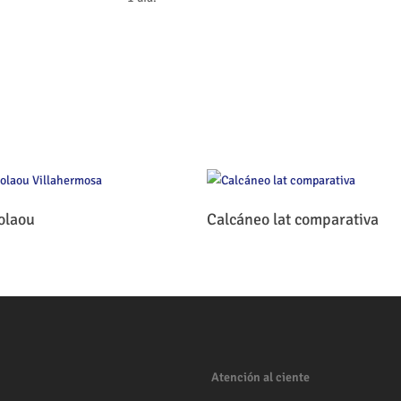
Leer Más
Leer Más
olaou
Calcáneo lat comparativa
Atención al ciente