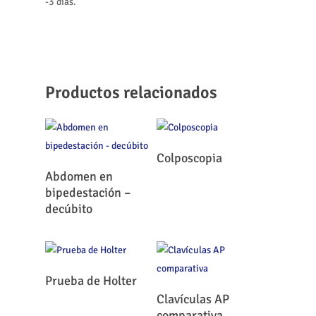
-3 días.
Productos relacionados
Leer Más
Colposcopia
Leer Más
Abdomen en
bipedestación –
decúbito
Leer Más
Prueba de Holter
Leer Más
Clavículas AP
comparativa