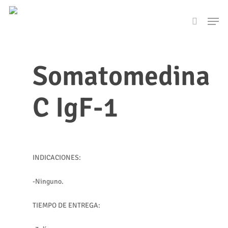
Skip
Men
to
search
main
content
Somatomedina
C IgF-1
INDICACIONES:
-Ninguno.
TIEMPO DE ENTREGA: