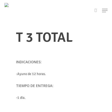
Skip
Men
to
search
main
content
T 3 TOTAL
INDICACIONES:
-Ayuno de 12 horas.
TIEMPO DE ENTREGA:
-1 día.