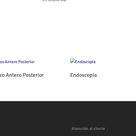
Leer Más
Leer Más
zo Antero Posterior
Endoscopía
Atención al ciente