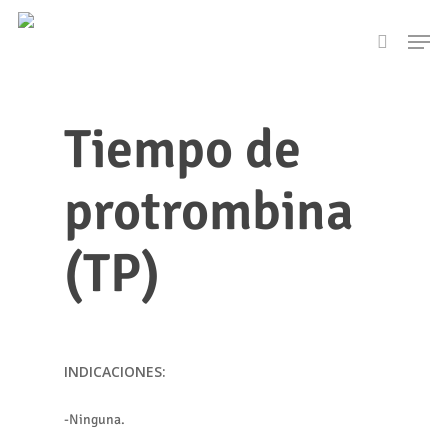
Skip
Men
to
search
main
content
Tiempo de
protrombina
(TP)
INDICACIONES:
-Ninguna.