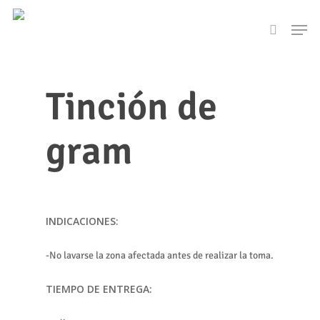
Skip
Men
to
search
main
content
Tinción de
gram
INDICACIONES:
-No lavarse la zona afectada antes de realizar la toma.
TIEMPO DE ENTREGA: