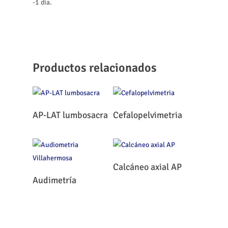
-1 día.
Productos relacionados
Leer Más
Leer Más
AP-LAT lumbosacra
Cefalopelvimetria
Leer Más
Calcáneo axial AP
Leer Más
Audimetría