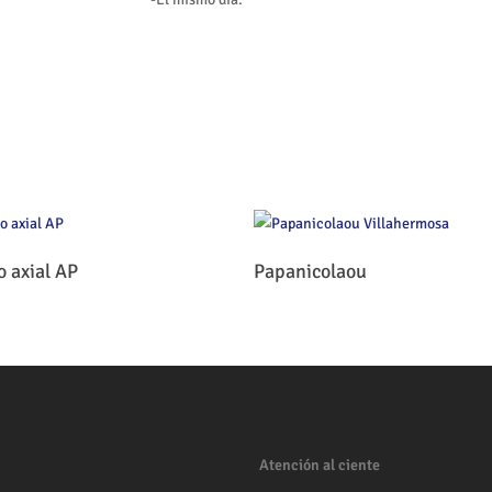
Leer Más
Leer Más
o axial AP
Papanicolaou
Atención al ciente