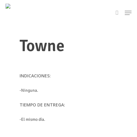
Skip
Men
to
search
main
content
Towne
INDICACIONES:
-Ninguna.
TIEMPO DE ENTREGA:
-El mismo día.