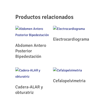
Productos relacionados
Leer Más
Electrocardiograma
Leer Más
Abdomen Antero
Posterior
Bipedestación
Leer Más
Cefalopelvimetria
Leer Más
Cadera-ALAR y
obturatriz