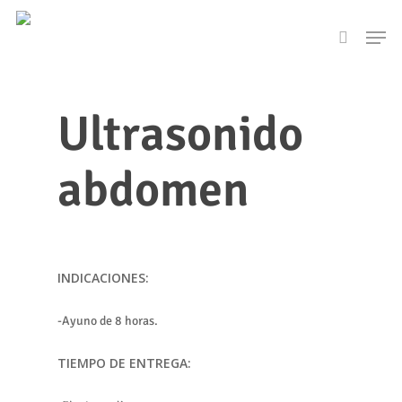
Skip
Men
to
search
main
content
Ultrasonido
abdomen
INDICACIONES:
-Ayuno de 8 horas.
TIEMPO DE ENTREGA: