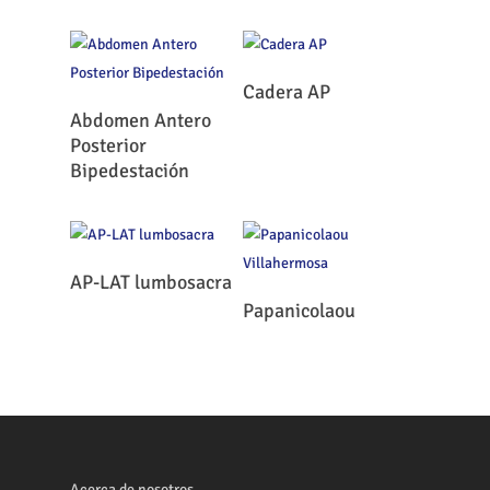
Leer Más
Cadera AP
Leer Más
Abdomen Antero
Posterior
Bipedestación
Leer Más
AP-LAT lumbosacra
Leer Más
Papanicolaou
Acerca de nosotros