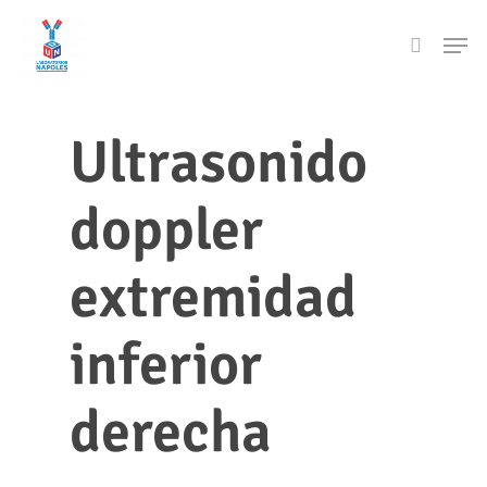
Skip
Men
to
search
main
content
Ultrasonido
doppler
extremidad
inferior
derecha