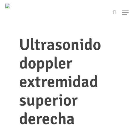
Skip
Men
to
search
main
content
Ultrasonido
doppler
extremidad
superior
derecha