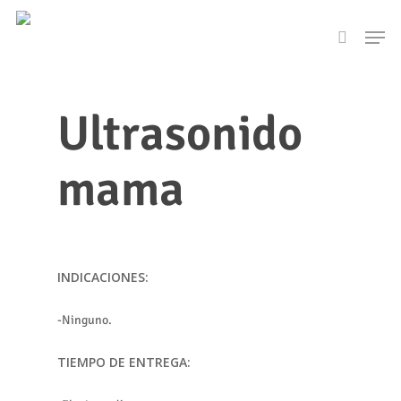
Skip
Men
to
search
main
content
Ultrasonido
mama
INDICACIONES:
-Ninguno.
TIEMPO DE ENTREGA: