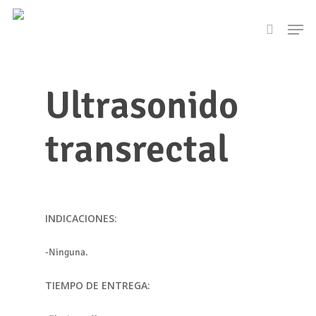
Skip
Men
to
search
main
content
Ultrasonido
transrectal
INDICACIONES:
-Ninguna.
TIEMPO DE ENTREGA: