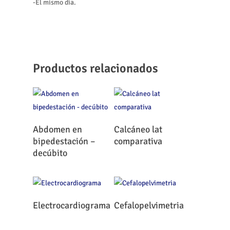
-El mismo día.
Productos relacionados
Leer Más
Leer Más
Abdomen en
Calcáneo lat
bipedestación –
comparativa
decúbito
Leer Más
Leer Más
Electrocardiograma
Cefalopelvimetria