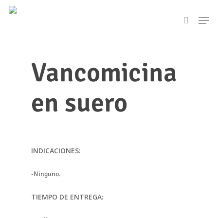
Skip
Men
to
search
main
content
Vancomicina
en suero
INDICACIONES:
-Ninguno.
TIEMPO DE ENTREGA: