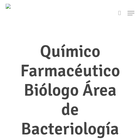
Skip
Men
to
search
main
content
Químico
Farmacéutico
Biólogo Área
de
Bacteriología