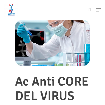
Skip
Men
to
search
main
content
Ac Anti CORE
DEL VIRUS