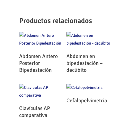
Productos relacionados
Leer Más
Leer Más
Abdomen Antero
Abdomen en
Posterior
bipedestación –
Bipedestación
decúbito
Leer Más
Cefalopelvimetria
Leer Más
Clavículas AP
comparativa