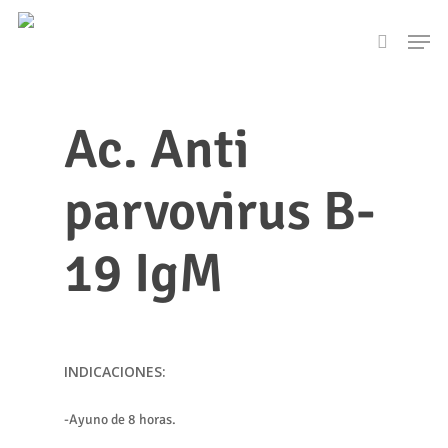
Skip
Men
to
search
main
content
Ac. Anti
parvovirus B-
19 IgM
INDICACIONES:
-Ayuno de 8 horas.