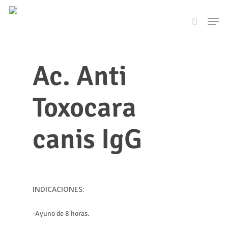
Skip
Men
to
search
main
content
Ac. Anti
Toxocara
canis IgG
INDICACIONES:
-Ayuno de 8 horas.