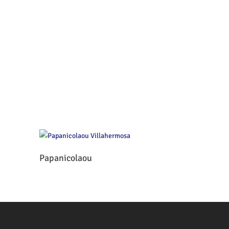
Leer Más
Papanicolaou