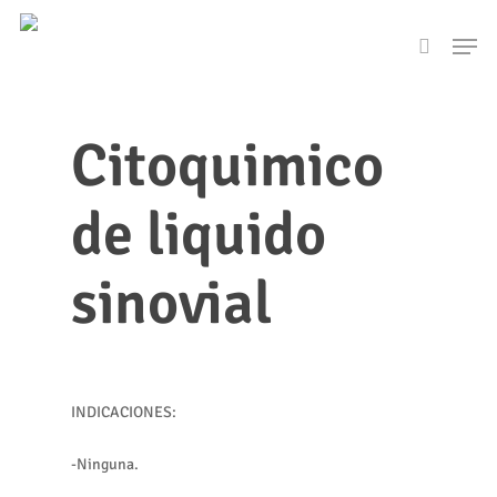
Skip
Men
to
search
main
content
Citoquimico
de liquido
sinovial
INDICACIONES:
-Ninguna.