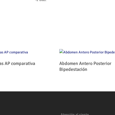
Leer Más
Leer Más
las AP comparativa
Abdomen Antero Posterior
Bipedestación
Atención al ciente