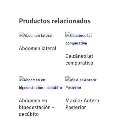
Productos relacionados
Leer Más
Abdomen lateral
Leer Más
Calcáneo lat
comparativa
Leer Más
Leer Más
Abdomen en
Maxilar Antero
bipedestación –
Posterior
decúbito