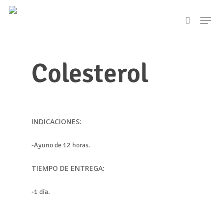
Skip
Men
to
search
main
content
Colesterol
INDICACIONES:
-Ayuno de 12 horas.
TIEMPO DE ENTREGA:
-1 día.