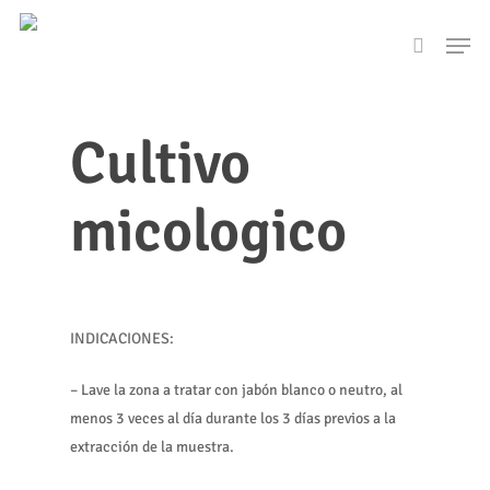
Skip
Men
to
search
main
content
Cultivo
micologico
INDICACIONES:
– Lave la zona a tratar con jabón blanco o neutro, al
menos 3 veces al día durante los 3 días previos a la
extracción de la muestra.