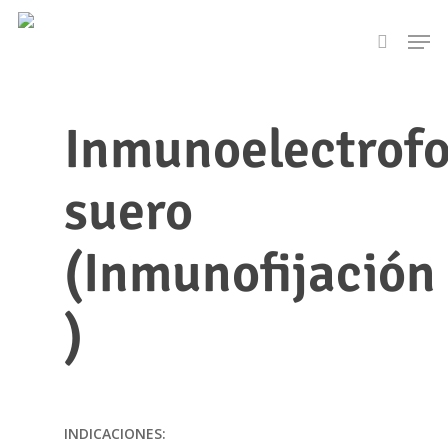
Skip
Men
to
search
main
content
Inmunoelectrofo
suero
(Inmunofijación
)
INDICACIONES: