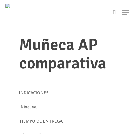
Skip
Men
to
search
main
content
Muñeca AP
comparativa
INDICACIONES:
-Ninguna.
TIEMPO DE ENTREGA: