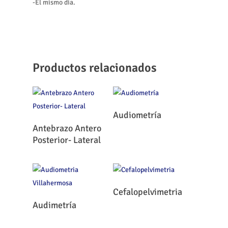
-El mismo día.
Productos relacionados
Leer Más
Audiometría
Leer Más
Antebrazo Antero
Posterior- Lateral
Leer Más
Cefalopelvimetria
Leer Más
Audimetría