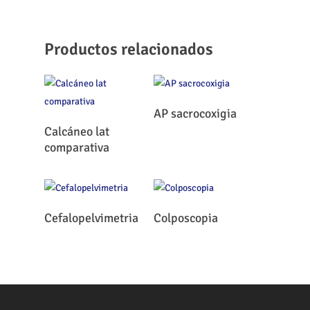
Productos relacionados
Leer Más
AP sacrocoxigia
Leer Más
Calcáneo lat
comparativa
Leer Más
Leer Más
Cefalopelvimetria
Colposcopia