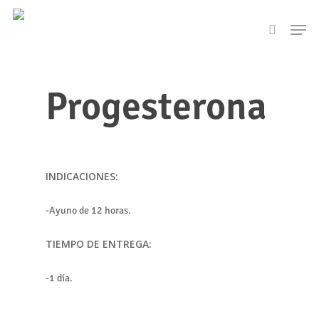
Skip
Men
to
search
main
content
Progesterona
INDICACIONES:
-Ayuno de 12 horas.
TIEMPO DE ENTREGA:
-1 día.