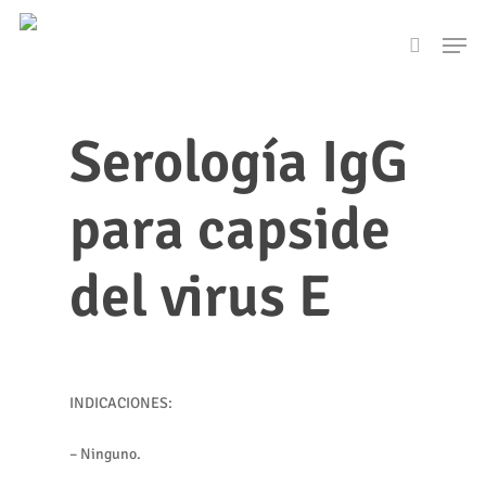
Skip
Men
to
search
main
content
Serología IgG
para capside
del virus E
INDICACIONES:
– Ninguno.