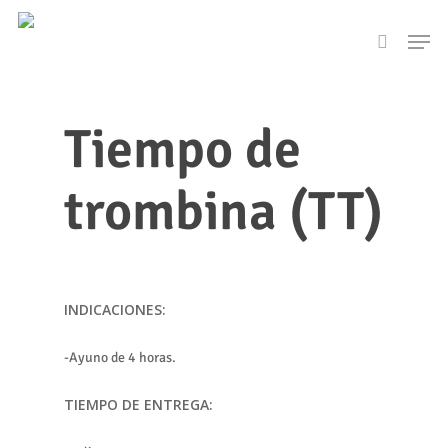
Skip
Men
to
search
main
content
Tiempo de
trombina (TT)
INDICACIONES:
-Ayuno de 4 horas.
TIEMPO DE ENTREGA: