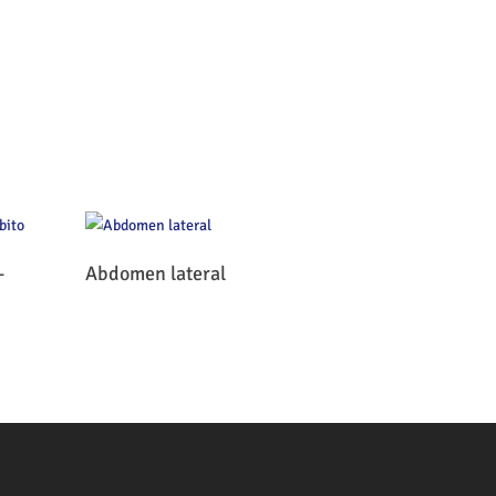
Leer Más
–
Abdomen lateral