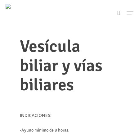
Skip
Men
to
search
main
content
Vesícula
biliar y vías
biliares
INDICACIONES:
-Ayuno mínimo de 8 horas.