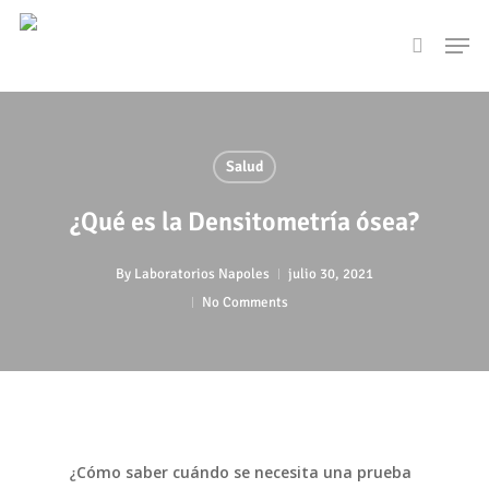
Skip
Men
to
search
main
content
Salud
¿Qué es la Densitometría ósea?
By
Laboratorios Napoles
julio 30, 2021
No Comments
Cómo saber cuándo se necesita una prueba
¿