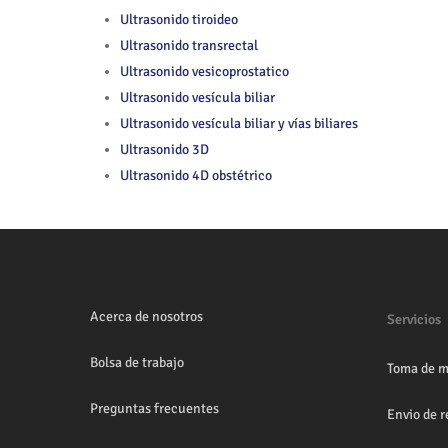
Ultrasonido tiroideo
Ultrasonido transrectal
Ultrasonido vesicoprostatico
Ultrasonido vesícula biliar
Ultrasonido vesícula biliar y vías biliares
Ultrasonido 3D
Ultrasonido 4D obstétrico
Acerca de nosotros
Servicios
Bolsa de trabajo
Toma de m
Preguntas frecuentes
Envio de r