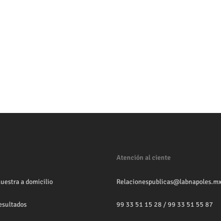
Atención al ciente
uestra a domicilio
Relacionespublicas@labnapoles.m
esultados
99 33 51 15 28
/
99 33 51 55 87