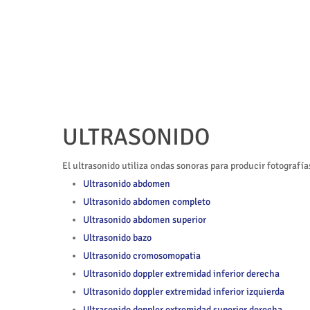
Skip
to
main
content
ULTRASONIDO
El ultrasonido utiliza ondas sonoras para producir fotografías
Ultrasonido abdomen
Ultrasonido abdomen completo
Ultrasonido abdomen superior
Hit enter to search or ESC to close
Ultrasonido bazo
Ultrasonido cromosomopatia
Ultrasonido doppler extremidad inferior derecha
Ultrasonido doppler extremidad inferior izquierda
Ultrasonido doppler extremidad superior derecha