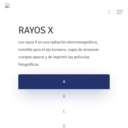
Skip
Men
to
search
main
content
RAYOS X
Los rayos X es una radiación electromagnética,
invisible para el ojo humano, capaz de atravesar
cuerpos opacos y de imprimir las películas
fotográficas.
A
B
C
D